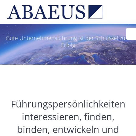
Zum
Inhalt
springen
Gute Unternehmensführung ist der Schlüssel zum
Erfolg
Führungspersönlichkeiten
interessieren, finden,
binden, entwickeln und