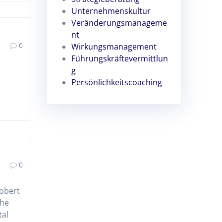
Unternehmenskultur
Veränderungsmanageme
nt
0
Wirkungsmanagement
Führungskräftevermittlun
g
Persönlichkeitscoaching
0
Robert
che
tal