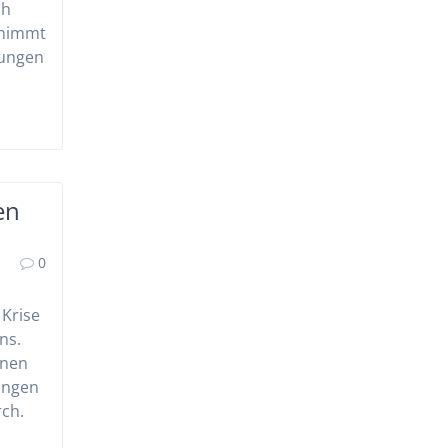
ch
zunimmt
gungen
en
0
Krise
ns.
rnen
ungen
rch.