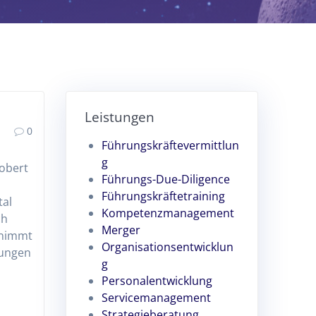
Leistungen
0
Führungskräftevermittlun
g
Robert
Führungs-Due-Diligence
Führungskräftetraining
tal
Kompetenzmanagement
ch
Merger
zunimmt
Organisationsentwicklun
gungen
g
Personalentwicklung
Servicemanagement
Strategieberatung