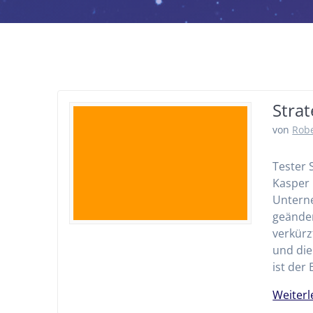
Stra
von
Robe
Tester 
Kasper 
Unterne
geänder
verkürz
und di
ist der 
Weiterl