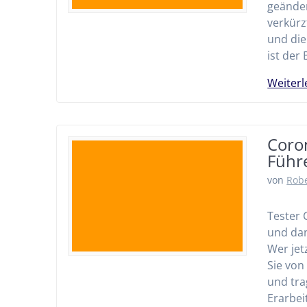
geänder
verkürz
und di
ist der 
Weiterl
Coro
Führ
von
Robe
Tester 
und dan
Wer jet
Sie von
und tra
Erarbei