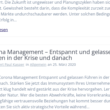
t. Die Zukunft ist ungewisser und Planungszyklen haben si
t. Gewissheit besteht darin, dass die Komplexität zurzeit 
e Märkte undurchschaubarer werden. Unter solchen Bedin
Erfolg in…
esen
na Management – Entspannt und gelass
en in der Krise und danach
rt Paul Kasper
in
Allgemein
an 25. März 2020
Corona Management Entspannt und gelassen Führen in der 
ach. Stärken Sie jetzt das Immunsystem Ihres Unternehme
zt klug handelt wird gestärkt aus der Krise hervorgehen. Le
 der Natur. Wer die besten Abwehrkräfte, keine Vorerkrank
gfähige vertrauensvolle Beziehungen hat kommt besser du
ten Sie sich aktiv strategische Vorteile während…