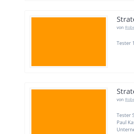
Stra
von
Robe
Tester
Stra
von
Robe
Tester 
Paul Ka
Unterne